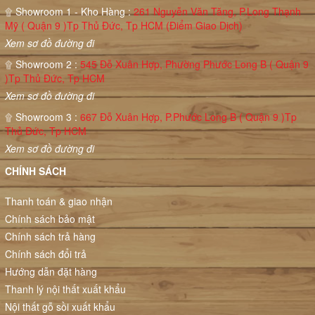
۩ Showroom 1 - Kho Hàng :
261 Nguyễn Văn Tăng, P.Long Thạnh
Mỹ ( Quận 9 )Tp Thủ Đức, Tp HCM (Điểm Giao Dịch)
Xem sơ đồ đường đi
۩ Showroom 2 :
545 Đỗ Xuân Hợp, Phường Phước Long B ( Quận 9
)Tp Thủ Đức, Tp HCM
Xem sơ đồ đường đi
۩ Showroom 3 :
667 Đỗ Xuân Hợp, P.Phước Long B ( Quận 9 )Tp
Thủ Đức, Tp HCM
Xem sơ đồ đường đi
CHÍNH SÁCH
Thanh toán & giao nhận
Chính sách bảo mật
Chính sách trả hàng
Chính sách đổi trả
Hướng dẫn đặt hàng
Thanh lý nội thất xuất khẩu
Nội thất gỗ sồi xuất khẩu