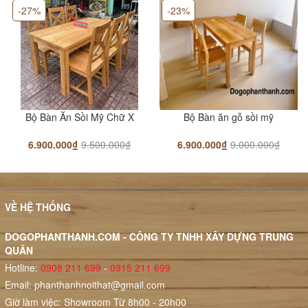
-27%
-23%
Bộ Bàn Ăn Sồi Mỹ Chữ X
Bộ Bàn ăn gỗ sồi mỹ
6.900.000₫
9.500.000₫
6.900.000₫
9.000.000₫
VỀ HỆ THỐNG
DOGOPHANTHANH.COM - CÔNG TY TNHH XÂY DỰNG TRUNG
QUÂN
Hotline:
0908 211 699
-
0915 211 699
Email:
phanthanhnoithat@gmail.com
Giờ làm việc: Showroom Từ 8h00 - 20h00