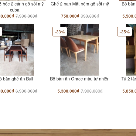
5 hộc 2 cánh gỗ sồi mỹ
Ghế 2 nan Mặt nệm gỗ sồi mỹ
Bộ bàn
cuba
00.000₫
7.900.000₫
750.000₫
990.000₫
5.500.
-33%
-35%
ộ bàn ghế ăn Bull
Bộ bàn ăn Grace màu tự nhiên
Tủ 2 tầ
00.000₫
6.900.000₫
5.300.000₫
7.900.000₫
5.850.