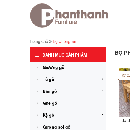
Gường ChunKy Gỗ Sồi
1m6/1m8
6.500.000₫
7.900.000₫
Trang chủ
Bộ phòng ăn
Giường hộc kéo - gỗ
BỘ P
sồi đầu cong
DANH MỤC SẢN PHẨM
6.990.000₫
8.900.000₫
Giường gỗ
-27%
Giường Gỗ Sồi Mỹ
Tủ gỗ
Đầu Phẳng
5.500.000₫
Bàn gỗ
7.700.000₫
Ghế gỗ
Gường ChunKy Gỗ Sồi
1m6/1m8 Walnut
Kệ gỗ
6.000.000₫
Bộ B
7.600.000₫
Gương soi gỗ