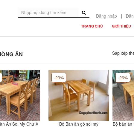
Đăng nhập
|
Đăn
TRANG CHỦ
GIỚI THIỆU
Sắp xếp th
HÒNG ĂN
-23%
-26%
àn Ăn Sồi Mỹ Chữ X
Bộ Bàn ăn gỗ sồi mỹ
Bộ bàn ăn 