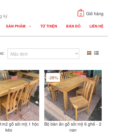
Giỏ hàng
0
g ký
SẢN PHẨM
TỪ THIỆN
BẢN ĐỒ
LIÊN HỆ
eo:
-28%
1m2 gỗ sồi mỹ.1 hộc
Bộ bàn ăn gỗ sồi mỹ 6 ghế - 2
kéo
nan