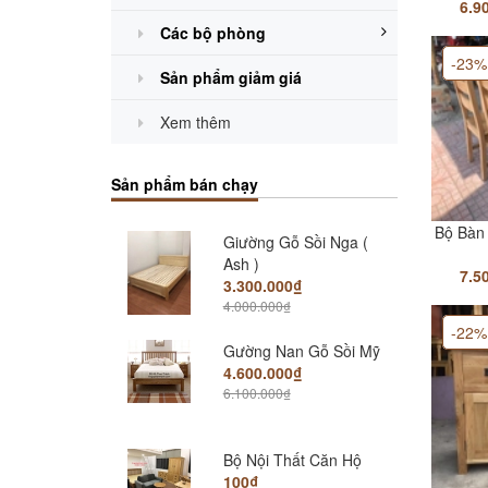
6.9
Giương gỗ sồi PT 1m6
Các bộ phòng
5.800.000₫
9.600.000₫
-23%
Sản phẩm giảm giá
Xem thêm
Giường Gỗ Sồi Nga
Dát giường phản
6.500.000₫
Sản phẩm bán chạy
7.500.000₫
Giường Gỗ Sồi Nga (
Bộ Bàn 
Ash )
3.300.000₫
7.5
4.000.000₫
-22%
Gường Nan Gỗ Sồi Mỹ
4.600.000₫
6.100.000₫
Bộ Nội Thất Căn Hộ
100₫