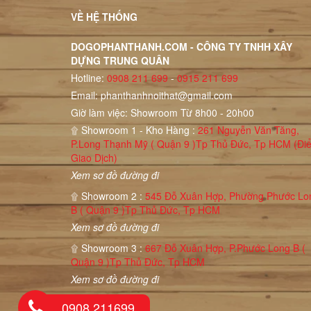
Gường ChunKy Gỗ Sồi
VỀ HỆ THỐNG
1m6/1m8
6.500.000₫
DOGOPHANTHANH.COM - CÔNG TY TNHH XÂY
7.900.000₫
DỰNG TRUNG QUÂN
Hotline:
0908 211 699
-
0915 211 699
Giường hộc kéo - gỗ
sồi đầu cong
Email:
phanthanhnoithat@gmail.com
6.990.000₫
Giờ làm việc: Showroom Từ 8h00 - 20h00
8.900.000₫
۩ Showroom 1 - Kho Hàng :
261 Nguyễn Văn Tăng,
P.Long Thạnh Mỹ ( Quận 9 )Tp Thủ Đức, Tp HCM (Đi
Giường Gỗ Sồi Mỹ
Giao Dịch)
Đầu Phẳng
Xem sơ đồ đường đi
5.500.000₫
7.700.000₫
۩ Showroom 2 :
545 Đỗ Xuân Hợp, Phường Phước Lo
B ( Quận 9 )Tp Thủ Đức, Tp HCM
Xem sơ đồ đường đi
۩ Showroom 3 :
667 Đỗ Xuân Hợp, P.Phước Long B (
Quận 9 )Tp Thủ Đức, Tp HCM
Xem sơ đồ đường đi
0908 211699