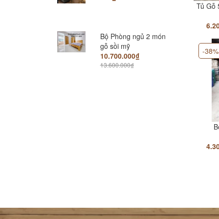
Tủ Gỗ 
6.2
Bộ Phòng ngủ 2 món
gỗ sồi mỹ
-38%
10.700.000₫
13.600.000₫
Gường hộc kéo gỗ sồi
chunky cao cấp
6.990.000₫
9.500.000₫
B
Giường Pano đuôi
thấp 1.4m; 1.6m; 1.8m
4.3
4.500.000₫
6.500.000₫
Giường nhật gỗ sồi mỹ
6.200.000₫
9.600.000₫