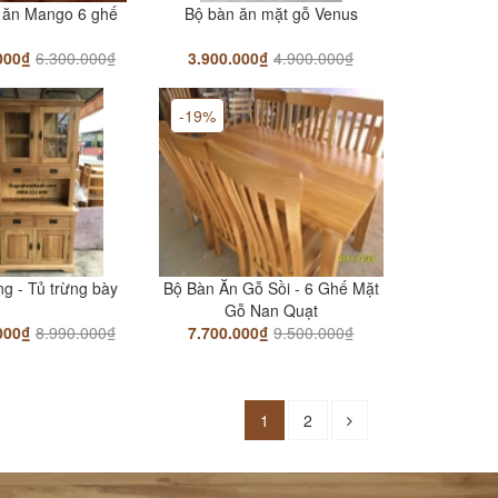
 ăn Mango 6 ghế
Bộ bàn ăn mặt gỗ Venus
000₫
6.300.000₫
3.900.000₫
4.900.000₫
-19%
ng - Tủ trừng bày
Bộ Bàn Ăn Gỗ Sồi - 6 Ghế Mặt
Gỗ Nan Quạt
000₫
8.990.000₫
7.700.000₫
9.500.000₫
1
2