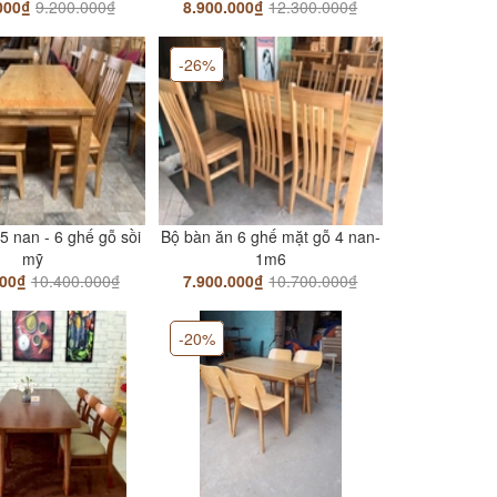
000₫
9.200.000₫
8.900.000₫
12.300.000₫
-26%
5 nan - 6 ghế gỗ sồi
Bộ bàn ăn 6 ghế mặt gỗ 4 nan-
mỹ
1m6
000₫
10.400.000₫
7.900.000₫
10.700.000₫
-20%