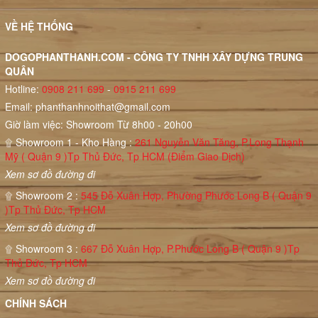
VỀ HỆ THỐNG
DOGOPHANTHANH.COM - CÔNG TY TNHH XÂY DỰNG TRUNG
QUÂN
Hotline:
0908 211 699
-
0915 211 699
Email:
phanthanhnoithat@gmail.com
Giờ làm việc: Showroom Từ 8h00 - 20h00
۩ Showroom 1 - Kho Hàng :
261 Nguyễn Văn Tăng, P.Long Thạnh
Mỹ ( Quận 9 )Tp Thủ Đức, Tp HCM (Điểm Giao Dịch)
Xem sơ đồ đường đi
۩ Showroom 2 :
545 Đỗ Xuân Hợp, Phường Phước Long B ( Quận 9
)Tp Thủ Đức, Tp HCM
Xem sơ đồ đường đi
۩ Showroom 3 :
667 Đỗ Xuân Hợp, P.Phước Long B ( Quận 9 )Tp
Thủ Đức, Tp HCM
Xem sơ đồ đường đi
CHÍNH SÁCH