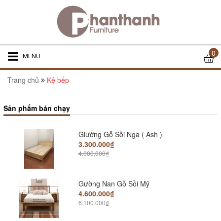
7.600.000₫
Giương gỗ sồi PT 1m6
5.800.000₫
0
9.600.000₫
MENU
Trang chủ
Kệ bếp
Giường Gỗ Sồi Nga Dát giường phản
6.500.000₫
7.500.000₫
Sản phẩm bán chạy
Giường Gỗ Sồi Nga ( Ash )
3.300.000₫
4.000.000₫
Gường Nan Gỗ Sồi Mỹ
4.600.000₫
6.100.000₫