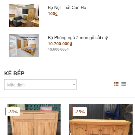
Bộ Nội Thất Căn Hộ
100₫
Bộ Phòng ngủ 2 món gỗ sồi mỹ
10.700.000₫
13.600.000₫
Gường hộc kéo gỗ sồi chunky cao cấp
KỆ BẾP
6.990.000₫
9.500.000₫
Giường Pano đuôi thấp 1.4m; 1.6m; 1.8m
4.500.000₫
6.500.000₫
-36%
-35%
Giường nhật gỗ sồi mỹ
6.200.000₫