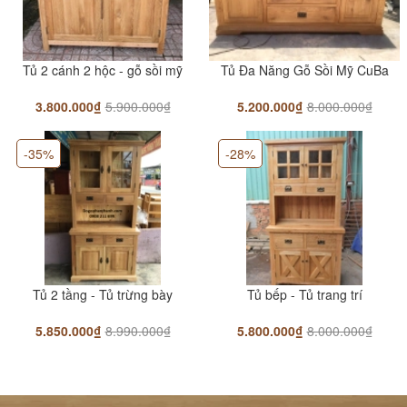
9.600.000₫
Gường ChunKy Gỗ Sồi 1m6/1m8
Tủ 2 cánh 2 hộc - gỗ sồi mỹ
Tủ Đa Năng Gỗ Sồi Mỹ CuBa
6.500.000₫
7.900.000₫
3.800.000₫
5.900.000₫
5.200.000₫
8.000.000₫
-35%
-28%
Giường hộc kéo - gỗ sồi đầu cong
6.990.000₫
8.900.000₫
Giường Gỗ Sồi Mỹ Đầu Phẳng
5.500.000₫
7.700.000₫
Tủ 2 tầng - Tủ trừng bày
Tủ bếp - Tủ trang trí
5.850.000₫
8.990.000₫
5.800.000₫
8.000.000₫