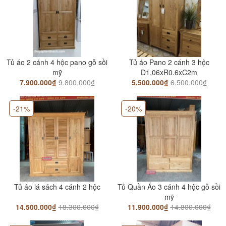
Tủ áo 2 cánh 4 hộc pano gỗ sồi
Tủ áo Pano 2 cánh 3 hộc
mỹ
D1,06xR0.6xC2m
7.900.000₫
9.800.000₫
5.500.000₫
6.500.000₫
-21%
-20%
Tủ áo lá sách 4 cánh 2 hộc
Tủ Quần Áo 3 cánh 4 hộc gỗ sồi
mỹ
14.500.000₫
18.300.000₫
11.900.000₫
14.800.000₫