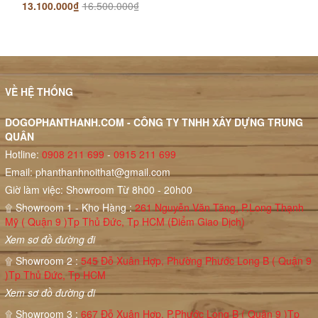
13.100.000₫
16.500.000₫
VỀ HỆ THỐNG
DOGOPHANTHANH.COM - CÔNG TY TNHH XÂY DỰNG TRUNG
QUÂN
Hotline:
0908 211 699
-
0915 211 699
Email:
phanthanhnoithat@gmail.com
Giờ làm việc: Showroom Từ 8h00 - 20h00
۩ Showroom 1 - Kho Hàng :
261 Nguyễn Văn Tăng, P.Long Thạnh
Mỹ ( Quận 9 )Tp Thủ Đức, Tp HCM (Điểm Giao Dịch)
Xem sơ đồ đường đi
۩ Showroom 2 :
545 Đỗ Xuân Hợp, Phường Phước Long B ( Quận 9
)Tp Thủ Đức, Tp HCM
Xem sơ đồ đường đi
۩ Showroom 3 :
667 Đỗ Xuân Hợp, P.Phước Long B ( Quận 9 )Tp