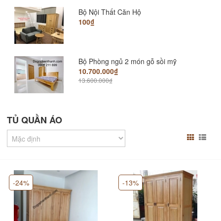
Bộ Nội Thất Căn Hộ
100₫
Bộ Phòng ngủ 2 món gỗ sồi mỹ
10.700.000₫
13.600.000₫
Gường hộc kéo gỗ sồi chunky cao cấp
6.990.000₫
TỦ QUẦN ÁO
9.500.000₫
Giường Pano đuôi thấp 1.4m; 1.6m; 1.8m
4.500.000₫
6.500.000₫
-24%
-13%
Giường nhật gỗ sồi mỹ
6.200.000₫