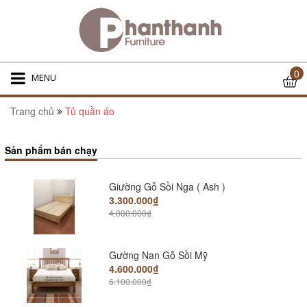
7.600.000₫
Giương gỗ sồi PT 1m6
5.800.000₫
9.600.000₫
0
MENU
Trang chủ
Tủ quần áo
Giường Gỗ Sồi Nga Dát giường phản
6.500.000₫
7.500.000₫
Sản phẩm bán chạy
Giường Gỗ Sồi Nga ( Ash )
3.300.000₫
4.000.000₫
Gường Nan Gỗ Sồi Mỹ
4.600.000₫
6.100.000₫