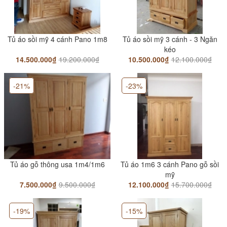
9.600.000₫
Gường ChunKy Gỗ Sồi 1m6/1m8
Tủ áo sồi mỹ 4 cánh Pano 1m8
Tủ áo sồi mỹ 3 cánh - 3 Ngăn
6.500.000₫
kéo
7.900.000₫
14.500.000₫
19.200.000₫
10.500.000₫
12.100.000₫
Giường hộc kéo - gỗ sồi đầu cong
-21%
-23%
6.990.000₫
8.900.000₫
Giường Gỗ Sồi Mỹ Đầu Phẳng
5.500.000₫
7.700.000₫
Tủ áo gỗ thông usa 1m4/1m6
Tủ áo 1m6 3 cánh Pano gỗ sồi
mỹ
7.500.000₫
9.500.000₫
12.100.000₫
15.700.000₫
-19%
-15%