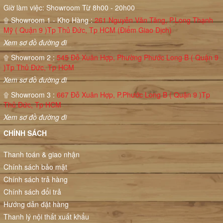
Giờ làm việc: Showroom Từ 8h00 - 20h00
۩ Showroom 1 - Kho Hàng :
261 Nguyễn Văn Tăng, P.Long Thạnh
Mỹ ( Quận 9 )Tp Thủ Đức, Tp HCM (Điểm Giao Dịch)
Xem sơ đồ đường đi
۩ Showroom 2 :
545 Đỗ Xuân Hợp, Phường Phước Long B ( Quận 9
)Tp Thủ Đức, Tp HCM
Xem sơ đồ đường đi
۩ Showroom 3 :
667 Đỗ Xuân Hợp, P.Phước Long B ( Quận 9 )Tp
Thủ Đức, Tp HCM
Xem sơ đồ đường đi
CHÍNH SÁCH
Thanh toán & giao nhận
Chính sách bảo mật
Chính sách trả hàng
Chính sách đổi trả
Hướng dẫn đặt hàng
Thanh lý nội thất xuất khẩu