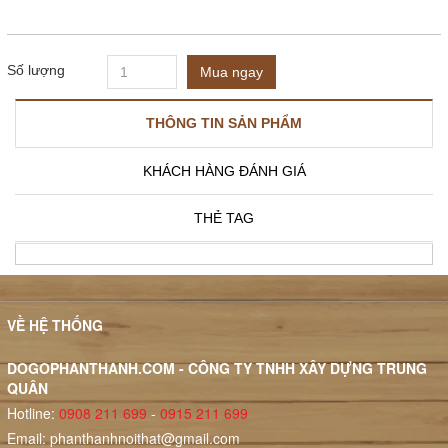
Số lượng
Mua ngay
THÔNG TIN SẢN PHẨM
KHÁCH HÀNG ĐÁNH GIÁ
THẺ TAG
VỀ HỆ THỐNG
DOGOPHANTHANH.COM - CÔNG TY TNHH XÂY DỰNG TRUNG
QUÂN
Hotline:
0908 211 699
-
0915 211 699
Email:
phanthanhnoithat@gmail.com