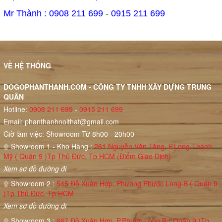
Mr Thành : 0908 211 699
-
0915 211 699
VỀ HỆ THỐNG
DOGOPHANTHANH.COM - CÔNG TY TNHH XÂY DỰNG TRUNG
QUÂN
Hotline:
0908 211 699
-
0915 211 699
Email:
phanthanhnoithat@gmail.com
Giờ làm việc: Showroom Từ 8h00 - 20h00
۩ Showroom 1 - Kho Hàng :
261 Nguyễn Văn Tăng, P.Long Thạnh
Mỹ ( Quận 9 )Tp Thủ Đức, Tp HCM (Điểm Giao Dịch)
Xem sơ đồ đường đi
۩ Showroom 2 :
545 Đỗ Xuân Hợp, Phường Phước Long B ( Quận 9
)Tp Thủ Đức, Tp HCM
Xem sơ đồ đường đi
۩ Showroom 3 :
667 Đỗ Xuân Hợp, P.Phước Long B ( Quận 9 )Tp