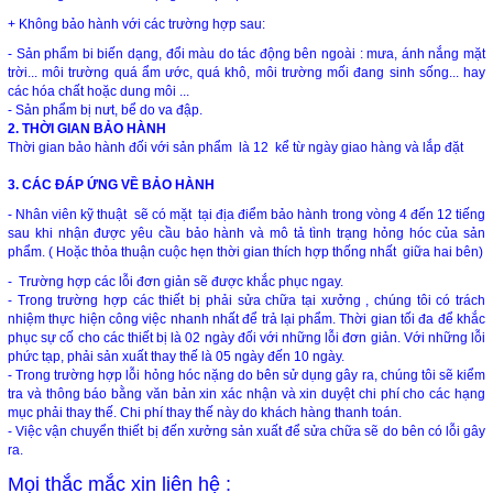
+ Không bảo hành với các trường hợp sau:
- Sản phẩm bi biến dạng, đổi màu do tác động bên ngoài : mưa, ánh nắng mặt
trời... môi trường quá ẩm ước, quá khô, môi trường mối đang sinh sống... hay
các hóa chất hoặc dung môi ...
- Sản phẩm bị nưt, bể do va đập.
2. THỜI GIAN BẢO HÀNH
Thời gian bảo hành đối với sản phẩm là 12 kể từ ngày giao hàng và lắp đặt
3. CÁC ĐÁP ỨNG VỀ BẢO HÀNH
- Nhân viên kỹ thuật sẽ có mặt tại địa điểm bảo hành trong vòng 4 đến 12 tiếng
sau khi nhận được yêu cầu bảo hành và mô tả tình trạng hỏng hóc của sản
phẩm. ( Hoặc thỏa thuận cuộc hẹn thời gian thích hợp thống nhất giữa hai bên)
- Trường hợp các lỗi đơn giản sẽ được khắc phục ngay.
- Trong trường hợp các thiết bị phải sửa chữa tại xưởng , chúng tôi có trách
nhiệm thực hiện công việc nhanh nhất để trả lại phẩm. Thời gian tối đa để khắc
phục sự cố cho các thiết bị là 02 ngày đối với những lỗi đơn giản. Với những lỗi
phức tạp, phải sản xuất thay thế là 05 ngày đến 10 ngày.
- Trong trường hợp lỗi hỏng hóc nặng do bên sử dụng gây ra, chúng tôi sẽ kiểm
tra và thông báo bằng văn bản xin xác nhận và xin duyệt chi phí cho các hạng
mục phải thay thế. Chi phí thay thế này do khách hàng thanh toán.
- Việc vận chuyển thiết bị đến xưởng sản xuất để sửa chữa sẽ do bên có lỗi gây
ra.
Mọi thắc mắc xin liên hệ :