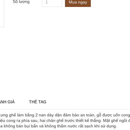
Số lượng
Mua ngay
NH GIÁ
THẺ TAG
. Lưng ghế làm bằng 2 nan dày dặn đảm bảo an toàn, gỗ được uốn cong 
 điệu cong ra phía sau, hai chân ghế trước thiết kế thẳng. Mặt ghế ng
da không bán bụi bẩn và không thấm nước rất sạch khi sử dụng.