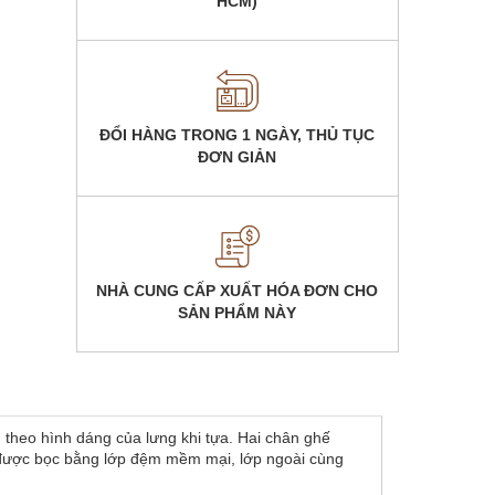
HCM)
ĐỔI HÀNG TRONG 1 NGÀY, THỦ TỤC
ĐƠN GIẢN
NHÀ CUNG CẤP XUẤT HÓA ĐƠN CHO
SẢN PHẨM NÀY
theo hình dáng của lưng khi tựa. Hai chân ghế
ồi được bọc bằng lớp đệm mềm mại, lớp ngoài cùng