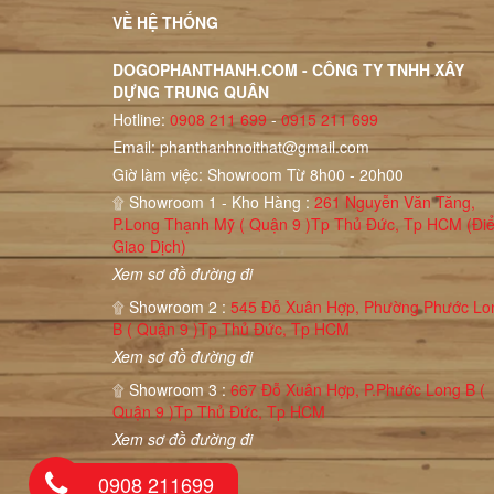
VỀ HỆ THỐNG
DOGOPHANTHANH.COM - CÔNG TY TNHH XÂY
DỰNG TRUNG QUÂN
Hotline:
0908 211 699
-
0915 211 699
Email:
phanthanhnoithat@gmail.com
Giờ làm việc: Showroom Từ 8h00 - 20h00
۩ Showroom 1 - Kho Hàng :
261 Nguyễn Văn Tăng,
P.Long Thạnh Mỹ ( Quận 9 )Tp Thủ Đức, Tp HCM (Đi
Giao Dịch)
Xem sơ đồ đường đi
۩ Showroom 2 :
545 Đỗ Xuân Hợp, Phường Phước Lo
B ( Quận 9 )Tp Thủ Đức, Tp HCM
Xem sơ đồ đường đi
۩ Showroom 3 :
667 Đỗ Xuân Hợp, P.Phước Long B (
Quận 9 )Tp Thủ Đức, Tp HCM
Xem sơ đồ đường đi
0908 211699