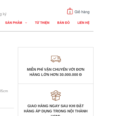
Giỏ hàng
0
g ký
SẢN PHẨM
TỪ THIỆN
BẢN ĐỒ
LIÊN HỆ
MIỄN PHÍ VẬN CHUYỂN VỚI ĐƠN
HÀNG LỚN HƠN
30.000.000 Đ
105cm
GIAO HÀNG NGAY SAU KHI ĐẶT
HÀNG
ÁP DỤNG TRONG NỘI THÀNH