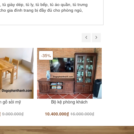
ủ giày dép, tủ ly, tủ bếp, tủ áo quần, tủ trưng
 cho gia đình trang bị đầy đủ cho phòng ngủ,
-35%
-41%
n gỗ sồi mỹ
Bộ kệ phòng khách
Bàn sofa-bà
₫
9.000.000₫
10.400.000₫
16.000.000₫
2.900.00