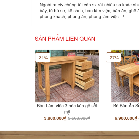
Ngoài ra cty chúng tôi còn sx rất nhiều sp khác nh
bày, tủ hồ sơ, kệ sách, bàn làm việc, bàn ăn, ghế 
phòng khách, phòng ăn, phòng làm việc…!
SẢN PHẨM LIÊN QUAN
-31%
-27%
Bàn Làm việc 3 hộc kéo gỗ sồi
Bộ Bàn Ăn S
mỹ
3.800.000₫
5.500.000₫
6.900.000₫