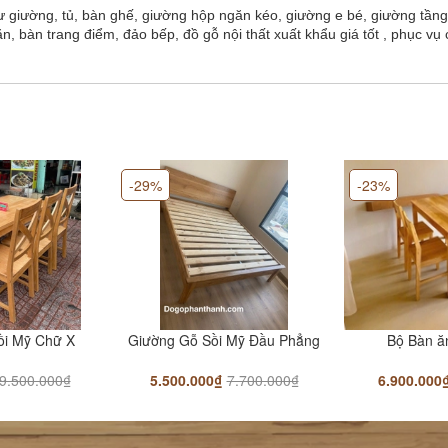
ư giường, tủ, bàn ghế, giường hộp ngăn kéo, giường e bé, giường tầng, t
ăn, bàn trang điểm, đảo bếp, đồ gỗ nội thất xuất khẩu giá tốt , phục vụ
-29%
-23%
ồi Mỹ Chữ X
Giường Gỗ Sồi Mỹ Đầu Phẳng
Bộ Bàn ă
9.500.000₫
5.500.000₫
7.700.000₫
6.900.000