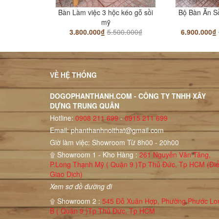
Bàn Làm việc 3 hộc kéo gỗ sồi
Bộ Bàn Ăn S
mỹ
3.800.000₫
5.500.000₫
6.900.000₫
VỀ HỆ THỐNG
DOGOPHANTHANH.COM - CÔNG TY TNHH XÂY
DỰNG TRUNG QUÂN
Hotline:
0908 211 699
-
0915 211 699
Email:
phanthanhnoithat@gmail.com
Giờ làm việc: Showroom Từ 8h00 - 20h00
۩ Showroom 1 - Kho Hàng :
261 Nguyễn Văn Tăng,
P.Long Thạnh Mỹ ( Quận 9 )Tp Thủ Đức, Tp HCM (Đi
Giao Dịch)
Xem sơ đồ đường đi
۩ Showroom 2 :
545 Đỗ Xuân Hợp, Phường Phước Lo
B ( Quận 9 )Tp Thủ Đức, Tp HCM