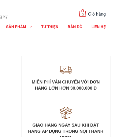
Giỏ hàng
0
g ký
SẢN PHẨM
TỪ THIỆN
BẢN ĐỒ
LIÊN HỆ
MIỄN PHÍ VẬN CHUYỂN VỚI ĐƠN
HÀNG LỚN HƠN
30.000.000 Đ
GIAO HÀNG NGAY SAU KHI ĐẶT
HÀNG
ÁP DỤNG TRONG NỘI THÀNH