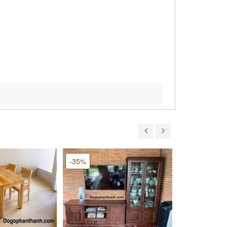
-35%
-41%