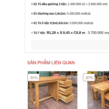
+ 02 Tủ đầu giường 3 hộc:
1.300.000 x2 = 2.600.000 vnđ
+ 01 Giường nan 1,8x2m:
5
.200.000 vnđ/cái
+ 01 Tủ 5 hộc 0,9x0,43x1m:
3.500.000 vnđ/cái
R1,20 x S 0,43 x C0,8 m
: 3.700.000 vn
+
Tủ 7 hộc
SẢN PHẨM LIÊN QUAN
-31%
-27%