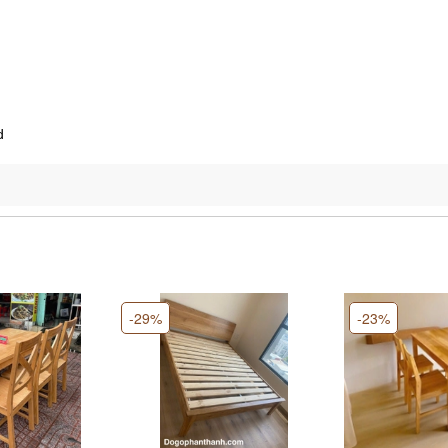
d
-29%
-23%