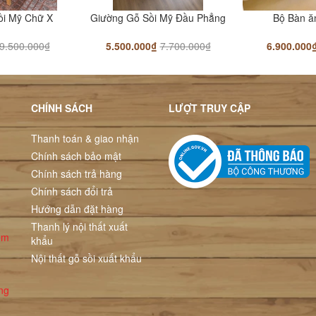
ồi Mỹ Chữ X
Giường Gỗ Sồi Mỹ Đầu Phẳng
Bộ Bàn ă
9.500.000₫
5.500.000₫
7.700.000₫
6.900.000
CHÍNH SÁCH
LƯỢT TRUY CẬP
Thanh toán & giao nhận
Chính sách bảo mật
Chính sách trả hàng
Chính sách đổi trả
Hướng dẫn đặt hàng
Thanh lý nội thất xuất
ểm
khẩu
Nội thất gỗ sồi xuất khẩu
ng