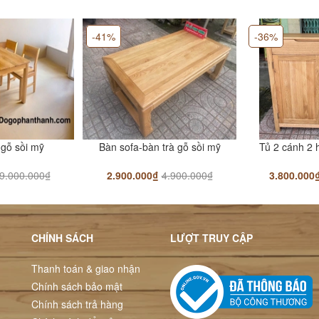
-41%
-36%
gỗ sồi mỹ
Bàn sofa-bàn trà gỗ sồi mỹ
Tủ 2 cánh 2 
9.000.000₫
2.900.000₫
4.900.000₫
3.800.000
CHÍNH SÁCH
LƯỢT TRUY CẬP
Thanh toán & giao nhận
Chính sách bảo mật
Chính sách trả hàng