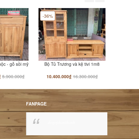
-36%
-35%
hộc - gỗ sồi mỹ
Bộ Tủ Trương và kệ tivi 1m8
Bàn sofa 2
₫
5.900.000₫
10.400.000₫
16.300.000₫
3.200.00
FANPAGE
dogophanthanh