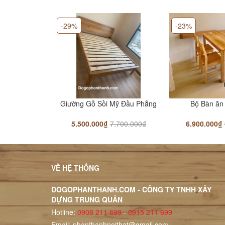
-29%
-23%
Giường Gỗ Sồi Mỹ Đầu Phẳng
Bộ Bàn ăn 
5.500.000₫
7.700.000₫
6.900.000₫
VỀ HỆ THỐNG
DOGOPHANTHANH.COM - CÔNG TY TNHH XÂY
DỰNG TRUNG QUÂN
Hotline:
0908 211 699
-
0915 211 699
Email:
phanthanhnoithat@gmail.com