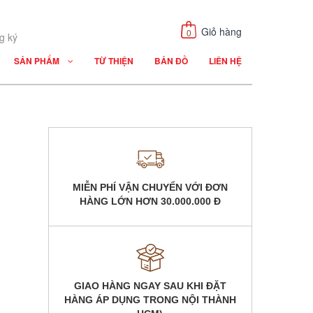
Giỏ hàng
0
g ký
SẢN PHẨM
TỪ THIỆN
BẢN ĐỒ
LIÊN HỆ
MIỄN PHÍ VẬN CHUYỂN VỚI ĐƠN
HÀNG LỚN HƠN
30.000.000 Đ
GIAO HÀNG NGAY SAU KHI ĐẶT
HÀNG
ÁP DỤNG TRONG NỘI THÀNH