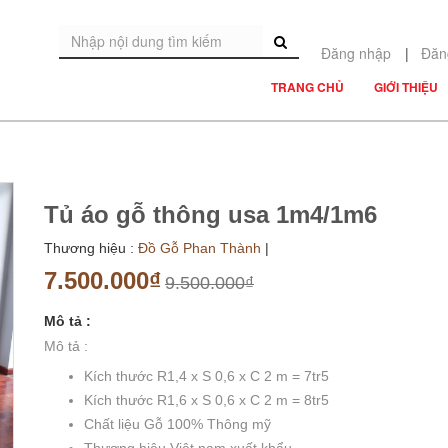
Đăng nhập
|
Đăn
TRANG CHỦ
GIỚI THIỆU
Tủ áo gỗ thông usa 1m4/1m6
Thương hiệu :
Đồ Gỗ Phan Thành
|
7.500.000₫
9.500.000₫
Mô tả :
Mô tả :
Kích thước R1,4 x S 0,6 x C 2 m = 7tr5
Kích thước R1,6 x S 0,6 x C 2 m = 8tr5
Chất liệu Gỗ 100% Thông mỹ