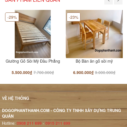
-29%
-23%
Giường Gỗ Sồi Mỹ Đầu Phẳng
Bộ Bàn ăn gỗ sồi mỹ
5.500.000₫
7.700.000₫
6.900.000₫
9.000.000₫
VỀ HỆ THỐNG
DOGOPHANTHANH.COM - CÔNG TY TNHH XÂY DỰNG TRUNG
QUÂN
Hotline:
0908 211 699
-
0915 211 699