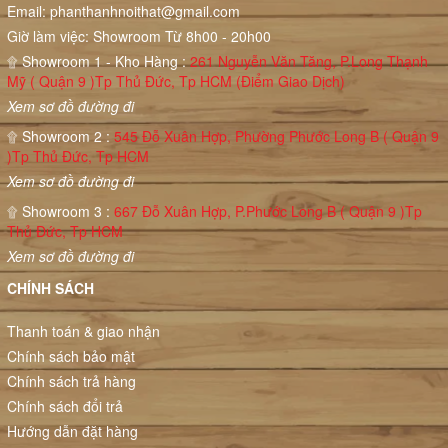
Email:
phanthanhnoithat@gmail.com
Giờ làm việc: Showroom Từ 8h00 - 20h00
۩ Showroom 1 - Kho Hàng :
261 Nguyễn Văn Tăng, P.Long Thạnh
Mỹ ( Quận 9 )Tp Thủ Đức, Tp HCM (Điểm Giao Dịch)
Xem sơ đồ đường đi
۩ Showroom 2 :
545 Đỗ Xuân Hợp, Phường Phước Long B ( Quận 9
)Tp Thủ Đức, Tp HCM
Xem sơ đồ đường đi
۩ Showroom 3 :
667 Đỗ Xuân Hợp, P.Phước Long B ( Quận 9 )Tp
Thủ Đức, Tp HCM
Xem sơ đồ đường đi
CHÍNH SÁCH
Thanh toán & giao nhận
Chính sách bảo mật
Chính sách trả hàng
Chính sách đổi trả
Hướng dẫn đặt hàng