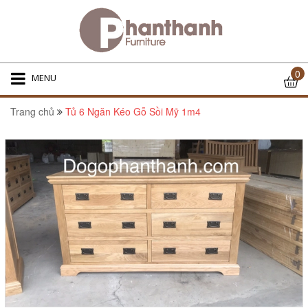
0
MENU
Trang chủ
Tủ 6 Ngăn Kéo Gỗ Sồi Mỹ 1m4