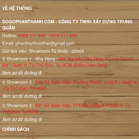
VỀ HỆ THỐNG
DOGOPHANTHANH.COM - CÔNG TY TNHH XÂY DỰNG TRUNG
QUÂN
Hotline:
0908 211 699
-
0915 211 699
Email:
phanthanhnoithat@gmail.com
Giờ làm việc: Showroom Từ 8h00 - 20h00
۩ Showroom 1 - Kho Hàng :
261 Nguyễn Văn Tăng, P.Long Thạnh
Mỹ ( Quận 9 )Tp Thủ Đức, Tp HCM (Điểm Giao Dịch)
Xem sơ đồ đường đi
۩ Showroom 2 :
545 Đỗ Xuân Hợp, Phường Phước Long B ( Quận 9
)Tp Thủ Đức, Tp HCM
Xem sơ đồ đường đi
۩ Showroom 3 :
667 Đỗ Xuân Hợp, P.Phước Long B ( Quận 9 )Tp
Thủ Đức, Tp HCM
Xem sơ đồ đường đi
CHÍNH SÁCH