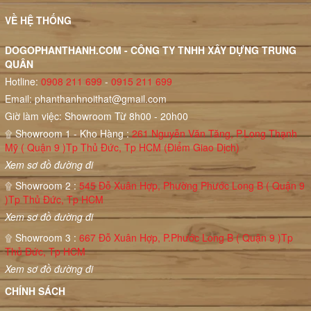
VỀ HỆ THỐNG
DOGOPHANTHANH.COM - CÔNG TY TNHH XÂY DỰNG TRUNG
QUÂN
Hotline:
0908 211 699
-
0915 211 699
Email:
phanthanhnoithat@gmail.com
Giờ làm việc: Showroom Từ 8h00 - 20h00
۩ Showroom 1 - Kho Hàng :
261 Nguyễn Văn Tăng, P.Long Thạnh
Mỹ ( Quận 9 )Tp Thủ Đức, Tp HCM (Điểm Giao Dịch)
Xem sơ đồ đường đi
۩ Showroom 2 :
545 Đỗ Xuân Hợp, Phường Phước Long B ( Quận 9
)Tp Thủ Đức, Tp HCM
Xem sơ đồ đường đi
۩ Showroom 3 :
667 Đỗ Xuân Hợp, P.Phước Long B ( Quận 9 )Tp
Thủ Đức, Tp HCM
Xem sơ đồ đường đi
CHÍNH SÁCH