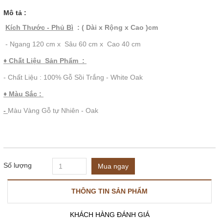
Mô tả :
Kích Thước - Phủ Bì
:
( Dài x Rộng x Cao )cm
- Ngang 120 cm x Sâu 60 cm x Cao 40 cm
♦ Chất Liệu Sản Phẩm :
- Chất Liệu : 100% Gỗ Sồi Trắng - White Oak
♦ Màu Sắc :
-
Màu Vàng Gỗ tự Nhiên - Oak
Số lượng
Mua ngay
THÔNG TIN SẢN PHẨM
KHÁCH HÀNG ĐÁNH GIÁ