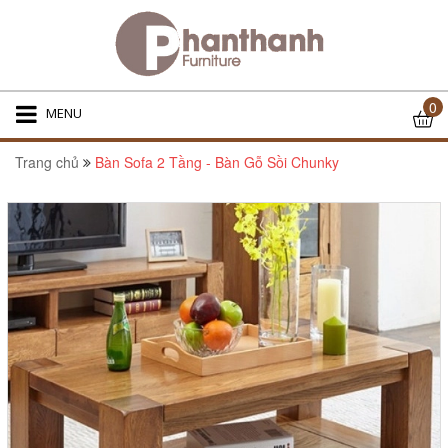
0
MENU
Trang chủ
Bàn Sofa 2 Tầng - Bàn Gỗ Sồi Chunky